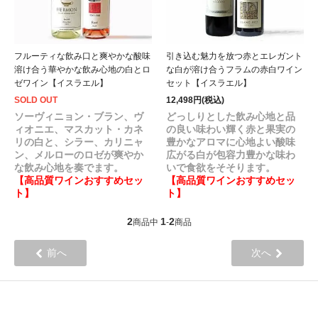
フルーティな飲み口と爽やかな酸味
引き込む魅力を放つ赤とエレガント
溶け合う華やかな飲み心地の白とロ
な白が溶け合うフラムの赤白ワイン
ゼワイン【イスラエル】
セット【イスラエル】
SOLD OUT
12,498円(税込)
ソーヴィニョン・ブラン、ヴ
どっしりとした飲み心地と品
ィオニエ、マスカット・カネ
の良い味わい輝く赤と果実の
リの白と、シラー、カリニャ
豊かなアロマに心地よい酸味
ン、メルローのロゼが爽やか
広がる白が包容力豊かな味わ
な飲み心地を奏でます。
いで食欲をそそります。
【高品質ワインおすすめセッ
【高品質ワインおすすめセッ
ト】
ト】
2
1
2
商品中
-
商品
前へ
次へ