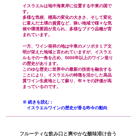
イスラエルは地中海東岸に位置する中東の国で
す。
多様な気候、標高の変化の大きさ、そして変化
に富んだ土壌の資質など、狭い地域で様々な気
候や環境要因が見られ、多様なブドウ品種が育
まれています。
一方、ワイン発祥の地は中東のメソポタミア文
明が栄えた地域と言われていますが、イスラエ
ルもその一角を占め、5000年以上のワイン造り
の歴史があります。
このゆな歴史に世界中の最新の技術を融合する
ことにより、イスラエルの特徴を活かした高品
質ワイン生産地として蘇り、年々その評価が高
まっているのです。
※ 続きを読む：
イスラエルワインの歴史が香る昨今の動向
フルーティな飲み口と爽やかな酸味溶け合う