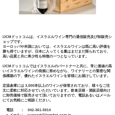
IJCMドットコムは、イスラエルワイン専門の通信販売及び卸販売シ
ョップです。
ヨーロッパや米国においては、イスラエルワインは既に高い評価を
勝ち得ていますが、日本に入ってくる量はまだまだ限られており、
高い品質と共に希少性も特徴の一つとなっています。
IJCMドットコムではイスラエルのパートナーと共に、常に価値の高
いイスラエルワインの発掘に努めながら、ワイナリーとの緊密な関
係構築の下、優れたイスラエルワインを皆様にお届けしています。
定温倉庫には 3,000本以上のワインが保管されており、様々なご注
文に柔軟に対応させていただいています。飲食店様・酒販店様向け
に卸売価格で販売させて頂いておりますので、電話あるいはメール
にてお気軽にご相談ください。
電話 ： 042-361-5914
e-メール： support@ijcmdot-com.jp